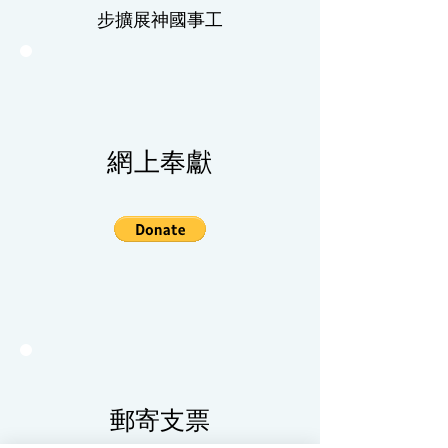
步擴展神國事工
網上奉獻
郵寄支票