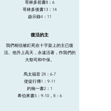
哥林多前書8：6
哥林多後書13：14
啟示錄4：11
復活的主
我們相信被釘死在十字架上的主已復
活。他升上高天，永遠活著，作我們的
大祭司和中保。
馬太福音 28：6-7
使徒行傳1：9-11
約翰一書2：1
希伯來書5：9-10，8：6