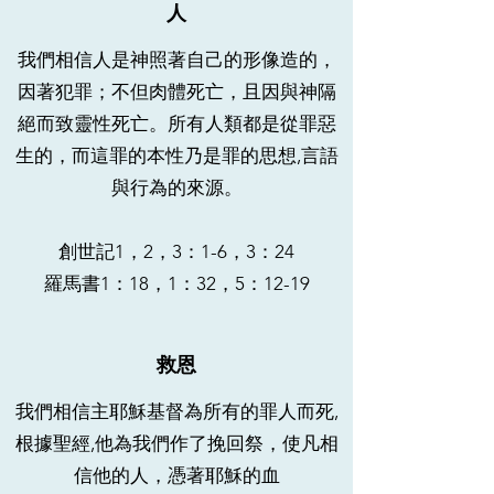
人
我們相信人是神照著自己的形像造的，
因著犯罪；不但肉體死亡，且因與神隔
絕而致靈性死亡。所有人類都是從罪惡
生的，而這罪的本性乃是罪的思想,言語
與行為的來源。
創世記1，2，3：1-6，3：24
羅馬書1：18，1：32，5：12-19
救恩
我們相信主耶穌基督為所有的罪人而死,
根據聖經,他為我們作了挽回祭，使凡相
信他的人，憑著耶穌的血